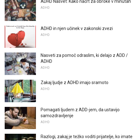
ADHD Nasvet: Kako načrt za obroke v minutah
ADHD
ADHD in njen učinek v zakonski zvezi
ADHD
Nasveti za pomoč odraslim, ki delajo z ADD /
ADHD
ADHD
Zakaj ljudje z ADHD imajo sramoto
ADHD
Pomagati ljudem z ADD-jem, da ustavijo
samozdravljenje
ADHD
Razlogi, zakaj je težko voditi prijatelje, ko imate