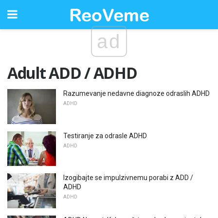
ad
Adult ADD / ADHD
Razumevanje nedavne diagnoze odraslih ADHD
ADHD
Testiranje za odrasle ADHD
ADHD
Izogibajte se impulzivnemu porabi z ADD /
ADHD
ADHD